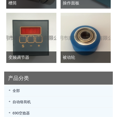
槽筒
操作面板
变频调节器
被动轮
产品分类
全部
自动络筒机
690空捻器