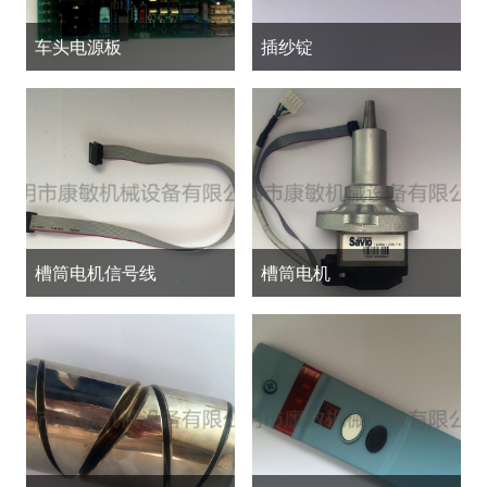
车头电源板
插纱锭
槽筒电机信号线
槽筒电机