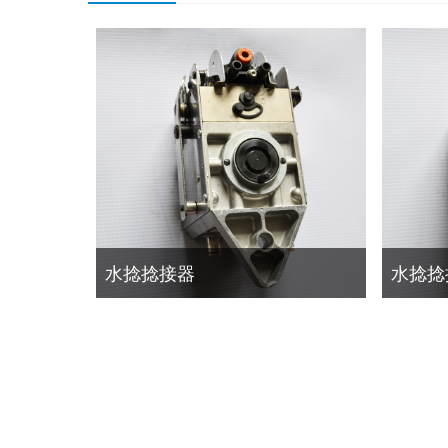
水捻捻接器
水捻捻