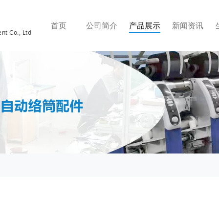
首页
公司简介
产品展示
新闻资讯
nt Co., Ltd