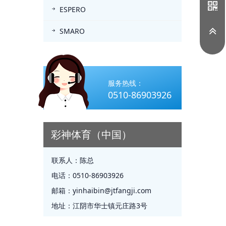
ESPERO
SMARO
服务热线：
0510-86903926
彩神体育（中国）
联系人：
陈总
电话：
0510-86903926
邮箱：
yinhaibin@jtfangji.com
地址：
江阴市华士镇元庄路3号