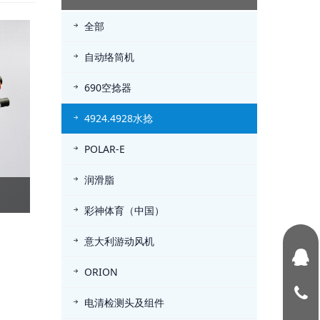
全部
自动络筒机
690空捻器
4924.4928水捻
POLAR-E
润滑脂
彩神体育（中国）
意大利游动风机
ORION
电清检测头及组件