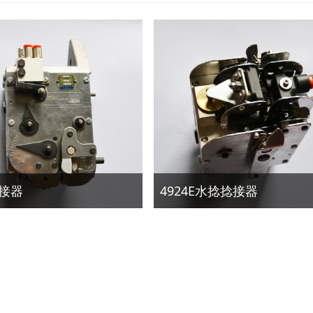
接器
4924E水捻捻接器