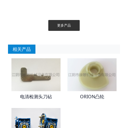
更多产品
相关产品
电清检测头刀砧
ORION凸轮