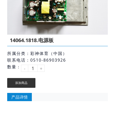
14064.1818.电源板
所属分类：彩神体育（中国）
联系电话：0510-86903926
数量：
-
+
添加商品
产品详情