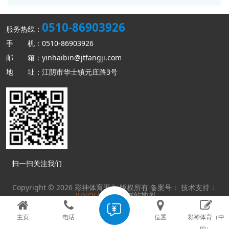
0510-86903926
服务热线：
手 机：0510-86903926
邮 箱：yinhaibin@jtfangji.com
地 址：江阴市华士镇元庄路3号
扫一扫关注我们
Copyright ©
2026 彩神体育平台 版权所有
备案号：
技术支持：
网站地图
乐鱼手机入口
|
彩神在线
|
betway手机入口
|
彩神网页版登录
主页
电话
位置
彩神体育（中
界面
|
开云|kaiyun「中国」官方网站
|
乐鱼网站
|
彩神手机注